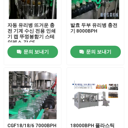
공장 여행
자동 유리병 뜨거운 충
발효 두부 유리병 충전
전 기계 수신 전용 인쇄
기 8000BPH
품질 관리
기 캡 뚜껑봉함기 스테
인레스 강 CE
문의 보내기
문의 보내기
연락주세요
뉴스
인용문을 요구하세요
주스 충전물 기계
자동 오일 충전기
CGF18/18/6 7000BPH
18000BPH 플라스틱