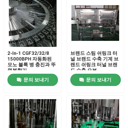
2-In-1 CGF32/32/8
브랜드 스팀 쉬링크 터
15000BPH 자동화된
널 브랜드 수축 기계 브
모노 블록 병 충진과 뚜
랜드 쉬링크 터널 브랜
껑봉함기
드 수축 오븐
문의 보내기
문의 보내기
집
제품
우리에 대하여