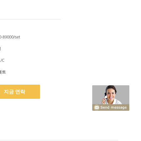
-89000/set
일
L/C
 세트
지금 연락