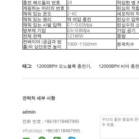
충전 헤드들의 번호
24
적당한 병 
캐핑하는 머리의 번호
8
린싱의 적
채워 있는 온도
2~6C
세포막의 
채워 있는 원리
역 여압 충진
린싱수 압
채워 있는 사발 압력
0.1~0.65Mpa
린싱수의 
방부제 기압
0.6~0.8Mpa
가압 공기
전체 전력
1218KW
중량
컨베이어 (공급과 방
1000~1160mm
윤곽치수
출)의 상단표면 높이
태그:
12000BPH 모노블록 충전기
,
12000BPH 비어 충
연락처 세부 사항
admin
전화 번호 :
+8618118487995
WhatsApp :
+8618118487995