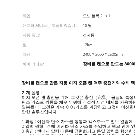
타입:
모노 블록 2-in-1
애프터 서비스는 제공되었습니
18 달
다:
자동 등급:
전자동
힘:
12kw
차원:
2400 * 2000 * 2500mm
장비를 캔으로 만드는 8000
하이 라이트:
장비를 캔으로 만든 자동 이지 오픈 캔 맥주 충전기와 수제 
기계 설명 :
이지 오픈 캔 충진을 위해, 그것은 충전（充塡） 물질의 특성
탄소 가스로 깡통을 채우기 위해 직접적 세정 대체를 사용하는
밀봉될 때, 그것은 계속 ＣＯ₂가스를 과장하고 그것이 이산화
만한 솔루션입니다.
1 과장 : 이산화 탄소 가스를 깡통과 엑스추스트 밸브 열림에
2 압력 평형 : 캔에 이산화 탄소 가스를 주입하고 탱크 안
3 충진 : 캔에서 압력 때문에 균형화되고 동일 압력을 형성