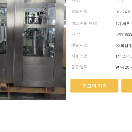
인증:
ISO CE
모델 번호:
BGF24-8
최소 주문 수량:
1개 세트
가격:
USD18000
배달 시간:
60 작업 
지불 조건:
T/T, D/P, 
공급 능력:
년 당 20
최고의 가격