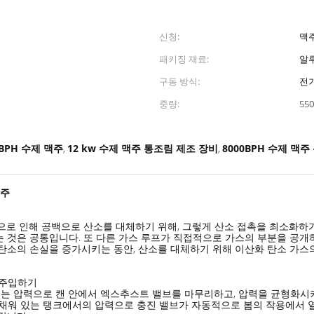
신청:
맥주
패키징 재료:
알
구동 방식:
전
중량:
550
BPH 수제 맥주
12 kw 수제 맥주 통조림 제조 장비
8000BPH 수제 맥
,
,
맥주
으로 인해 공백으로 산소를 대체하기 위해, 그렇게 산소 접촉을 최소화하
 것은 공통입니다. 또 다른 가스 루프가 직접적으로 가스의 부분을 공개하
탄소의 손실을 증가시키는 동안, 산소를 대체하기 위해 이산화 탄소 가스의
 주입하기
에 있는 압력으로 캔 안에서 엑스추스트 밸브를 마무리하고, 압력을 균형화
한 채워 있는 탱크에서의 압력으로 충진 밸브가 자동적으로 봄의 작용에서 