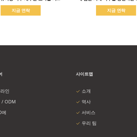
는 기계
수제 맥주
지금 연락
지금 연락
어
사이트맵
 라인
소개
 / ODM
역사
 D에
서비스
우리 팀