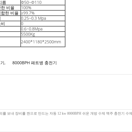
지름
Φ50~Φ110
합한 비율
100%
적합한 비율
≥99.7%
력
0.25~0.3 Mpa
소비
0
0.6~0.8Mpa
5500Kg
2400*1180*2500mm
전기
,
8000BPH 패트병 충전기