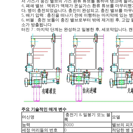
서 가스가 충진 밸브의 가스 환류 튜브를 통하여 탱크에 들
4, 폐쇄 밸브 : 액위가 액체가 온실가스 환류 튜브를 마무리
다, 병이 충전되었습니다, 충진이 완성되고, 충진 밸브를 마
5, 배기 압력 : 충진을 떠나기 전에 이행하는 마지막에 있는
6, 버블 : 충전 보틀이 충진 밸브로부터 밖에 제거된 후, 
소가 방출됩니다
터진 7 : 마지막 단계는 완성하고 밀봉한 후, 세포막입니다,
주요 기술적인 매개 변수
충전기 & 밀봉기 모노 블
머신명
모델
록
능력
8000
밸브의 피
세정 머리들의 번호
0
적당한 병 