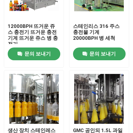
공장 여행
12000BPH 뜨거운 쥬
스테인리스 316 주스
스 충전기 뜨거운 충전
충전물 기계
품질 관리
기계 뜨거운 쥬스 병 충
20000BPH 병 세척
전기
문의 보내기
문의 보내기
연락주세요
뉴스
인용문을 요구하세요
주스 충전물 기계
자동 오일 충전기
생산 장치 스테인레스
GMC 공인되 1.5L 과일