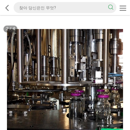
2
/
4