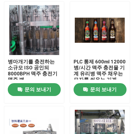
병마개기를 충전하는
PLC 통제 600ml 12000
소규모 ISO 공인되
병/시간 맥주 충전물 기
8000BPH 맥주 충전기
계 유리병 맥주 채우는
맥주 병
모자를 씌우는 기계
문의 보내기
문의 보내기
홈
회사 소개
접촉