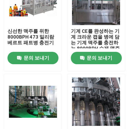
제품 소개
신선한 맥주를 위한
기계 CE를 완성하는 기
주스 충전물 기계
8000BPH 473 밀리람
계 크라운 캡을 병에 담
베르트 패트병 충전기
는 기계 맥주를 충전하
는 8000BPH 수제 맥주
자동 오일 충전기
문의 보내기
문의 보내기
소스 충전기
케첩 충전물 기계
소다수 충전물 기계
맥주 충전물 기계