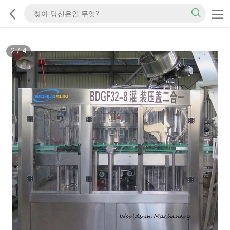
2
/
4