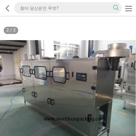
2
/
3