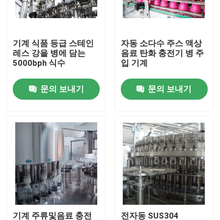
공장 여행
기계 식품 등급 스테인
자동 소다수 주스 액상
레스 강을 병에 담는
음료 탄화 충전기 병 주
품질 관리
5000bph 식수
입 기계
문의 보내기
문의 보내기
연락주세요
뉴스
인용문을 요구하세요
주스 충전물 기계
자동 오일 충전기
기계 주류및음료 충전
전자동 SUS304