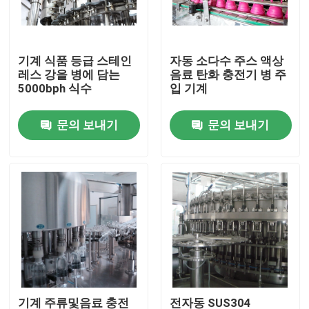
공장 여행
기계 식품 등급 스테인
자동 소다수 주스 액상
레스 강을 병에 담는
음료 탄화 충전기 병 주
품질 관리
5000bph 식수
입 기계
문의 보내기
문의 보내기
연락주세요
뉴스
인용문을 요구하세요
주스 충전물 기계
자동 오일 충전기
기계 주류및음료 충전
전자동 SUS304