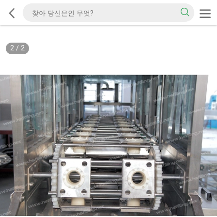
2
/
2