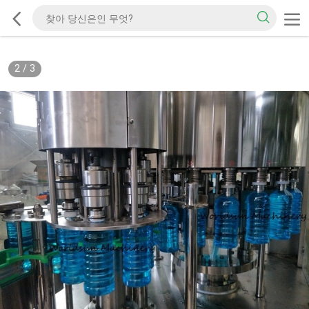
2
/
3