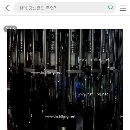
2
/
3