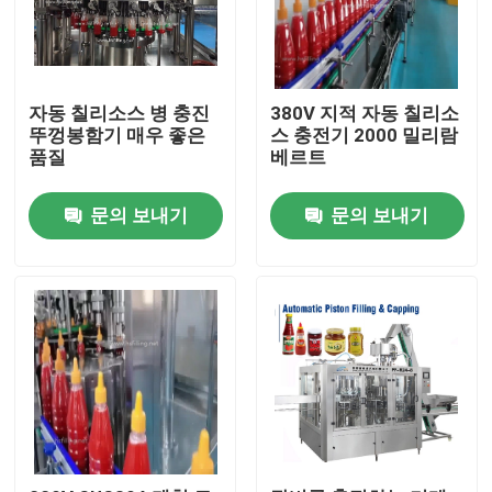
자동 칠리소스 병 충진
380V 지적 자동 칠리소
뚜껑봉함기 매우 좋은
스 충전기 2000 밀리람
품질
베르트
문의 보내기
문의 보내기
홈
회사 소개
접촉