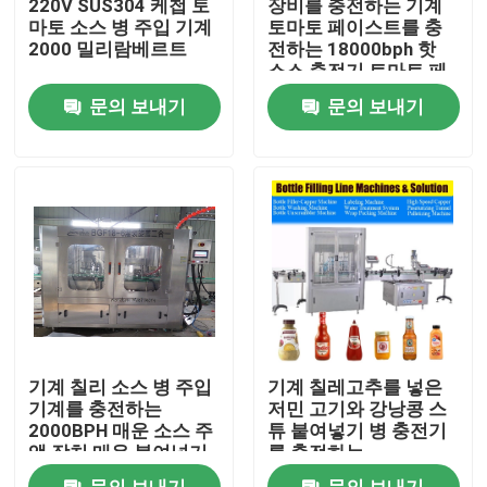
220V SUS304 케첩 토
장비를 충전하는 기계
마토 소스 병 주입 기계
토마토 페이스트를 충
2000 밀리람베르트
전하는 18000bph 핫
제품 소개
소스 충전기 토마토 페
이스트
문의 보내기
문의 보내기
주스 충전물 기계
자동 오일 충전기
소스 충전기
케첩 충전물 기계
기계 칠리 소스 병 주입
기계 칠레고추를 넣은
소다수 충전물 기계
기계를 충전하는
저민 고기와 강낭콩 스
2000BPH 매운 소스 주
튜 붙여넣기 병 충전기
액 장치 매운 붙여넣기
를 충전하는
12000BPH 칠리소스
맥주 충전물 기계
문의 보내기
문의 보내기