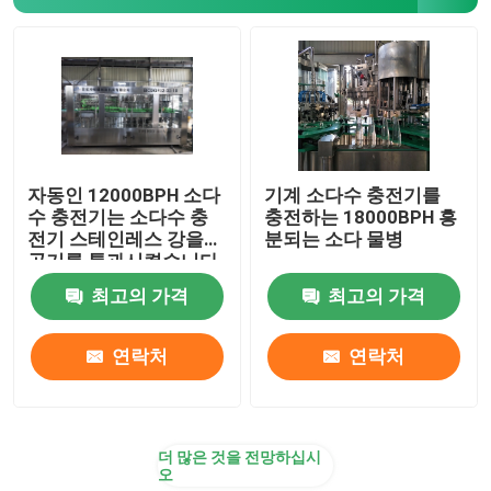
병 충전물 기계
마요네즈 충전기
샐러드 드레싱 충전기
자동인 12000BPH 소다
기계 소다수 충전기를
수 충전기는 소다수 충
충전하는 18000BPH 흥
전기 스테인레스 강을
분되는 소다 물병
잼 충전기
공기를 통과시켰습니다
최고의 가격
최고의 가격
화학 충전물 기계
연락처
연락처
모터 유 충전기
더 많은 것을 전망하십시
시럽 충전기
오