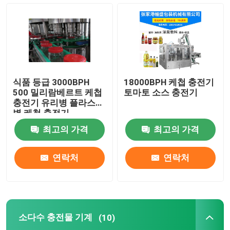
소스 충전기
케첩 충전물 기계
식품 등급 3000BPH
18000BPH 케첩 충전기
소다수 충전물 기계
500 밀리람베르트 케첩
토마토 소스 충전기
충전기 유리병 플라스틱
병 케첩 충전기
맥주 충전물 기계
최고의 가격
최고의 가격
술 충전기
연락처
연락처
자동적인 모자를 씌우는 기계
소다수 충전물 기계
(10)
음료 충전물 기계