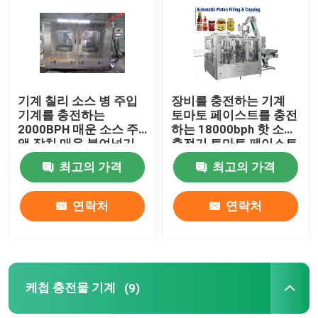
공장 여행
품질 관리
기계 칠리 소스 병 주입
장비를 충전하는 기계
기계를 충전하는
토마토 페이스트를 충전
2000BPH 매운 소스 주
하는 18000bph 핫 소스
연락주세요
액 장치 매운 붙여넣기
충전기 토마토 페이스트
최고의 가격
최고의 가격
뉴스
연락처
연락처
인용문을 요구하세요
주스 충전물 기계
케첩 충전물 기계
(9)
자동 오일 충전기