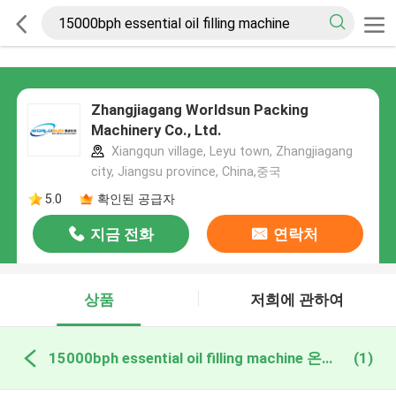
Zhangjiagang Worldsun Packing
Machinery Co., Ltd.
Xiangqun village, Leyu town, Zhangjiagang
city, Jiangsu province, China,중국
5.0
확인된 공급자
지금 전화
연락처
상품
저희에 관하여
15000bph essential oil filling machine 온라인 제조
(1)