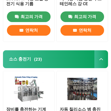
전기 식용 기름
테인레스 강 CE
병 충전물 기계
최고의 가격
최고의 가격
마요네즈 충전기
연락처
연락처
샐러드 드레싱 충전기
잼 충전기
소스 충전기
(23)
화학 충전물 기계
모터 유 충전기
시럽 충전기
장비를 충전하는 기계
자동 칠리소스 병 충진