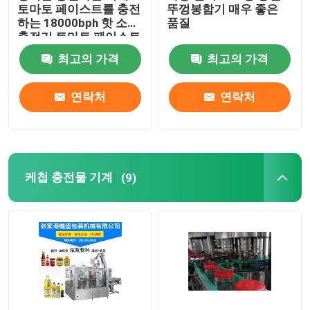
토마토 페이스트를 충전
뚜껑봉함기 매우 좋은
하는 18000bph 핫 소스
품질
액비 충전기
충전기 토마토 페이스트
최고의 가격
최고의 가격
액체 세제 충전물 기계
연락처
연락처
병 Unscrambler 기계
세병기
케첩 충전물 기계
(9)