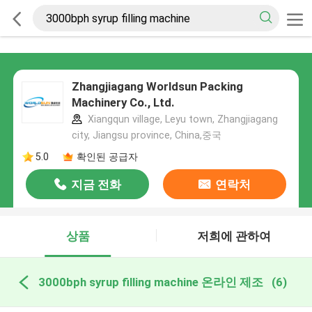
Zhangjiagang Worldsun Packing
Machinery Co., Ltd.
Xiangqun village, Leyu town, Zhangjiagang
city, Jiangsu province, China,중국
5.0
확인된 공급자
지금 전화
연락처
상품
저희에 관하여
3000bph syrup filling machine 온라인 제조
(6)