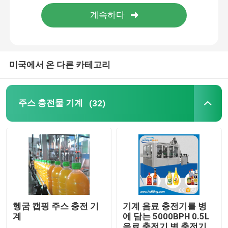
공장 여행
품질 관리
미국에서 온 다른 카테고리
연락주세요
주스 충전물 기계
(32)
뉴스
인용문을 요구하세요
주스 충전물 기계
헹굼 캡핑 주스 충전 기
기계 음료 충전기를 병
계
에 담는 5000BPH 0.5L
자동 오일 충전기
음료 충전기 병 충전기