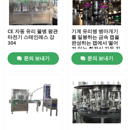
공장 여행
CE 자동 유리 물병 왕관
기계 유리병 병마개기
품질 관리
타전기 스테인레스 강
를 밀봉하는 금속 캡을
304
완성하는 캡에서 떨어
져 있는 회전식 자동 진
연락주세요
공 병마개기 트위스트
문의 보내기
문의 보내기
뉴스
인용문을 요구하세요
주스 충전물 기계
자동 오일 충전기