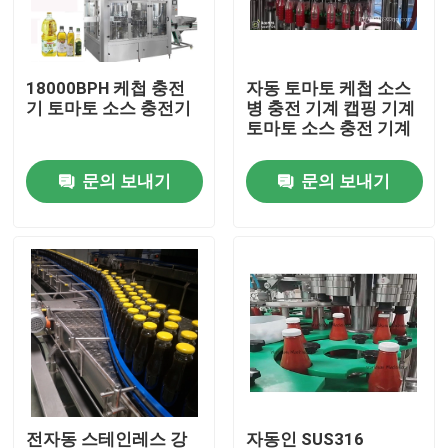
공장 여행
18000BPH 케첩 충전
자동 토마토 케첩 소스
기 토마토 소스 충전기
병 충전 기계 캡핑 기계
품질 관리
토마토 소스 충전 기계
문의 보내기
문의 보내기
연락주세요
뉴스
인용문을 요구하세요
주스 충전물 기계
자동 오일 충전기
전자동 스테인레스 강
자동인 SUS316