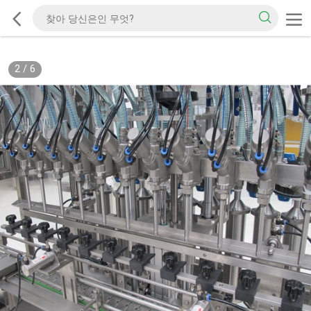
2
/
6