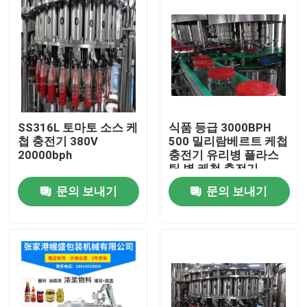
SS316L 토마토 소스 케
식품 등급 3000BPH
첩 충전기 380V
500 밀리람베르트 케첩
20000bph
충전기 유리병 플라스
틱 병 케첩 충전기
문의 보내기
문의 보내기
집
제품
우리에 대하여